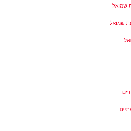
ת שמואל
עת שמואל
אל
יים
תיים