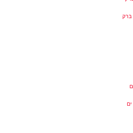
 ברק
ם
ים