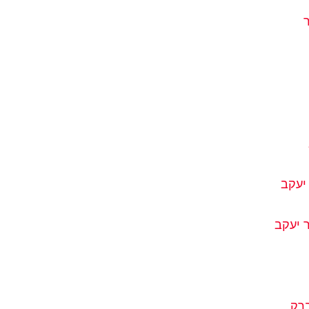
יעקב
 יעקב
ברק