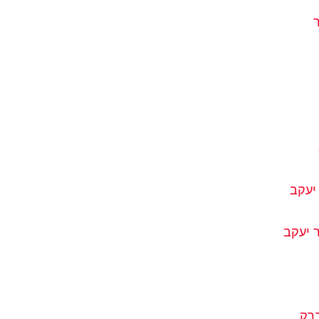
יעקב
 יעקב
ברק