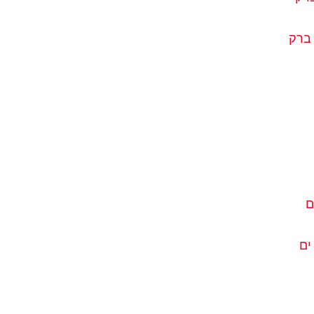
 ברק
ם
ים