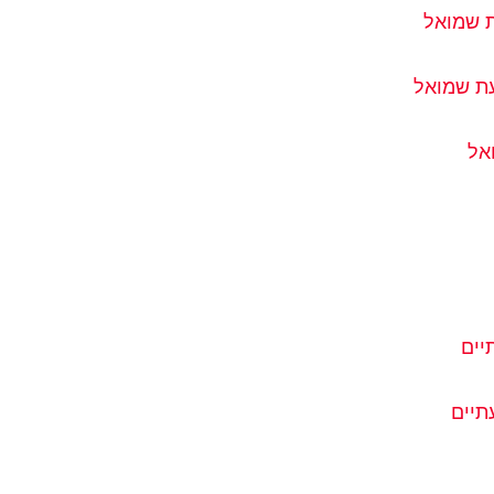
ת שמואל
עת שמואל
אל
יים
תיים