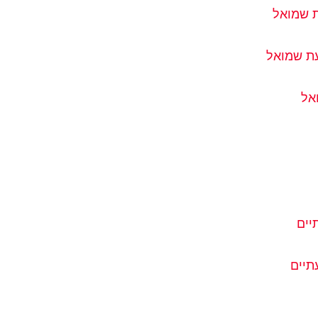
ת שמואל
עת שמואל
אל
יים
תיים