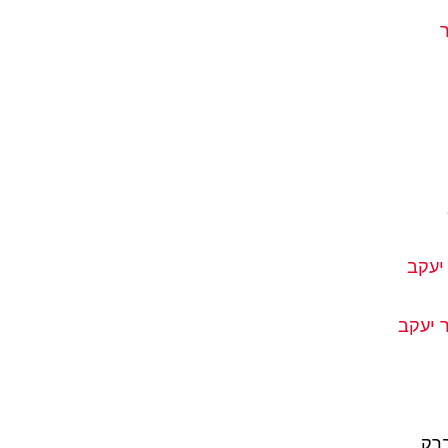
יעקב
 יעקב
ברק