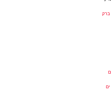
 ברק
ם
ים