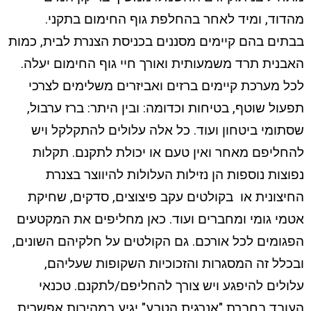
מהדוד, ומיד לאחר בהחלפת גוף החימום בתקני.
בבתים בהם קיימים מסננים בכניסת הצנרת לבית, כמות
האבנית תרד משמעותית ואורך חיי גוף החימום יעלה.
לכל מערכת קיימים ברזים ואביזרים משלימים לצרכי
תפעול שוטף, בטיחות וכדומה: ובין היתר: ברז ערבול,
שסתומי ביטחון ועוד. כל אלה עלולים להתקלקל ויש
להחליפם מאחר ואין טעם או יכולת לתקנם. תקלות
נפוצות נוספות הן נזילות העלולות להיווצר בצנרת
החיצונית או בקולטים עקב פיצוצים, סדקים, שחיקת
אטמי גומי ומחברים ועוד. כאן מחליפים את המקטעים
הפגומים לכל אורכם. גם הקולטים על חלקיהם השונים,
ובכלל זה המסגרות והזכוכיות השקופות שעליהם,
עלולים להיפגע ויש צורך להחליפם/לתקנם. טכנאי
העובד בחברת "אנרגית הטבע" יגיע במהירות אפשרית